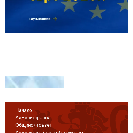
Начало
Администрация
Общински съвет
Административно обслужване