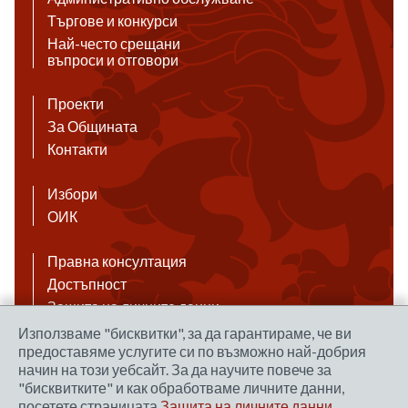
Търгове и конкурси
Най-често срещани
въпроси и отговори
Проекти
За Общината
Контакти
Избори
ОИК
Правна консултация
Достъпност
Защита на личните данни
Антикорупция
Използваме "бисквитки", за да гарантираме, че ви
предоставяме услугите си по възможно най-добрия
Връзки
начин на този уебсайт. За да научите повече за
"бисквитките" и как обработваме личните данни,
посетете страницата
Защита на личните данни
.