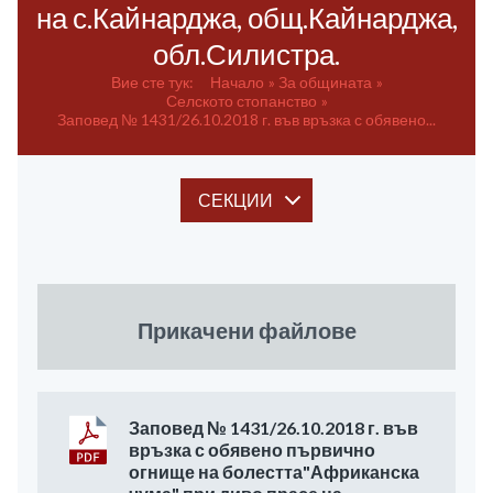
на с.Кайнарджа, общ.Кайнарджа,
обл.Силистра.
Вие сте тук:
Начало
За общината
Селското стопанство
Заповед № 1431/26.10.2018 г. във връзка с обявено...
СЕКЦИИ
Прикачени файлове
Заповед № 1431/26.10.2018 г. във
връзка с обявено първично
огнище на болестта"Африканска