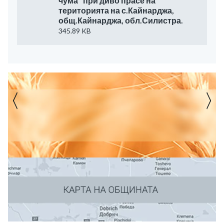
чума" при диво прасе на
територията на с.Кайнарджа,
общ.Кайнарджа, обл.Силистра.
345.89 KB