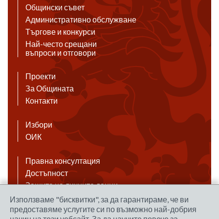
Общински съвет
Административно обслужване
Търгове и конкурси
Най-често срещани
въпроси и отговори
Проекти
За Общината
Контакти
Избори
ОИК
Правна консултация
Достъпност
Защита на личните данни
Антикорупция
Използваме "бисквитки", за да гарантираме, че ви
предоставяме услугите си по възможно най-добрия
Връзки
начин на този уебсайт. За да научите повече за