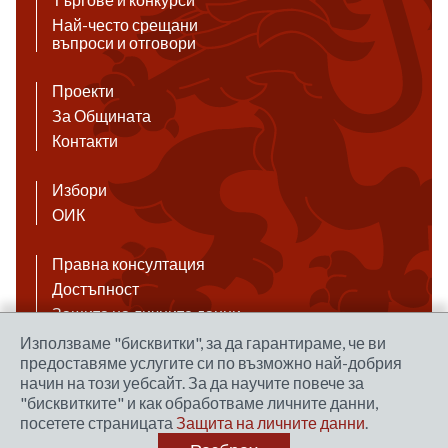
Най-често срещани
въпроси и отговори
Проекти
За Общината
Контакти
Избори
ОИК
Правна консултация
Достъпност
Защита на личните данни
Антикорупция
Използваме "бисквитки", за да гарантираме, че ви
предоставяме услугите си по възможно най-добрия
Връзки
начин на този уебсайт. За да научите повече за
"бисквитките" и как обработваме личните данни,
посетете страницата
Защита на личните данни
.
Правила за ползване на сайта