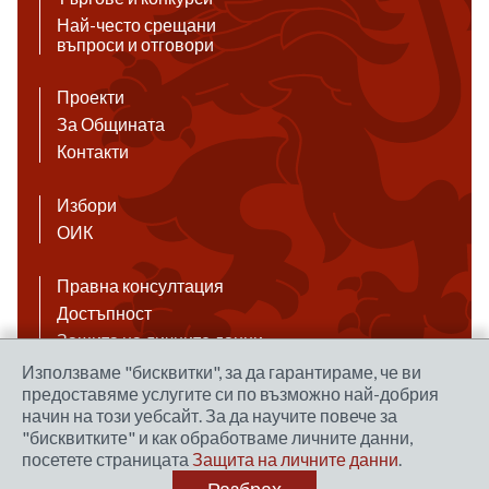
Най-често срещани
въпроси и отговори
Проекти
За Общината
Контакти
Избори
ОИК
Правна консултация
Достъпност
Защита на личните данни
Антикорупция
Използваме "бисквитки", за да гарантираме, че ви
предоставяме услугите си по възможно най-добрия
Връзки
начин на този уебсайт. За да научите повече за
"бисквитките" и как обработваме личните данни,
посетете страницата
Защита на личните данни
.
Правила за ползване на сайта