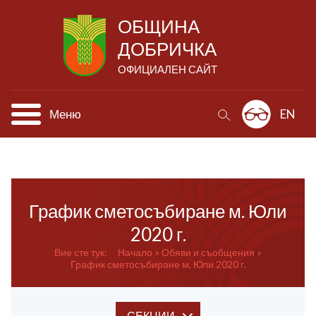
ОБЩИНА
ДОБРИЧКА
ОФИЦИАЛЕН САЙТ
Меню
EN
График сметосъбиране м. Юли
2020 г.
Вие сте тук:
Начало
Обяви и съобщения
График сметосъбиране м. Юли 2020 г.
СЕКЦИИ