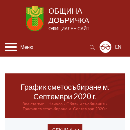
ОБЩИНА
ДОБРИЧКА
ОФИЦИАЛЕН САЙТ
Меню
EN
График сметосъбиране м.
Септември 2020 г.
Вие сте тук:
Начало
Обяви и съобщения
График сметосъбиране м. Септември 2020 г.
СЕКЦИИ