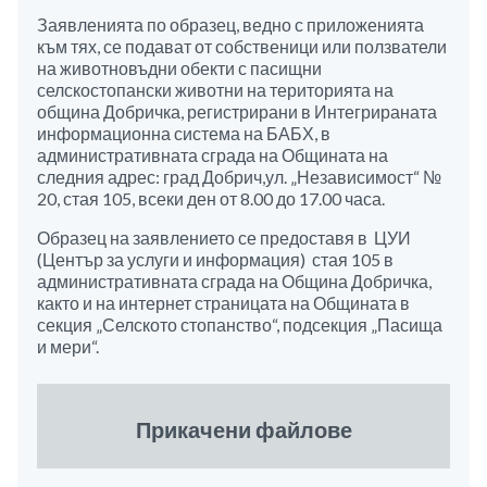
Заявленията по образец, ведно с приложенията
към тях, се подават от собственици или ползватели
на животновъдни обекти с пасищни
селскостопански животни на територията на
община Добричка, регистрирани в Интегрираната
информационна система на БАБХ, в
административната сграда на Общината на
следния адрес: град Добрич,ул. „Независимост“ №
20, стая 105, всеки ден от 8.00 до 17.00 часа.
Образец на заявлението се предоставя в ЦУИ
(Център за услуги и информация) стая 105 в
административната сграда на Община Добричка,
както и на интернет страницата на Общината в
секция „Селското стопанство“, подсекция „Пасища
и мери“.
Прикачени файлове