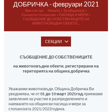
ДОБРИЧКА - февруари 2021
Вие сте тук:
Начало
За общината
Селското стопанство
ПАСИЩА И МЕРИ
СЪОБЩЕНИЕ ДО СОБСТВЕНИЦИТЕ НА
ЖИВОТНОВЪДНИ ОБЕКТИ,...
СЕКЦИИ
СЪОБЩЕНИЕ ДО СОБСТВЕНИЦИТЕ
на
животновъдни обекти, регистрирани на
територията на община добричка
Уважаеми животновъди, Община Добричка Ви
уведомява, че от
01 до 10 март 20
21
год.
приемаме
заявления за участие в разпределението и
наемането на общински пасища и мери за
стопанската 2021/2022година.