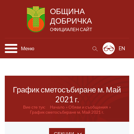
ОБЩИНА
ДОБРИЧКА
ОФИЦИАЛЕН САЙТ
Меню
EN
График сметосъбиране м. Май
2021 г.
Вие сте тук:
Начало
Обяви и съобщения
График сметосъбиране м. Май 2021 г.
СЕКЦИИ