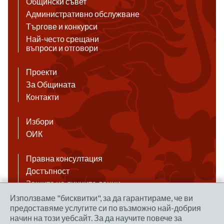
Общински съвет
Административно обслужване
Търгове и конкурси
Най-често срещани
въпроси и отговори
Проекти
За Общината
Контакти
Избори
ОИК
Правна консултация
Достъпност
Защита на личните данни
Антикорупция
Използваме "бисквитки", за да гарантираме, че ви
предоставяме услугите си по възможно най-добрия
Връзки
начин на този уебсайт. За да научите повече за