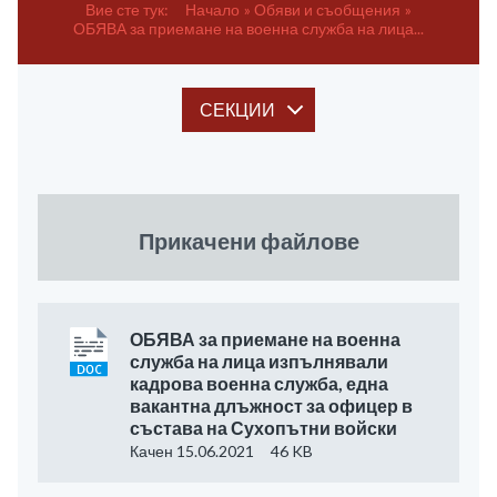
Вие сте тук:
Начало
Обяви и съобщения
ОБЯВА за приемане на военна служба на лица...
СЕКЦИИ
Прикачени файлове
ОБЯВА за приемане на военна
служба на лица изпълнявали
кадрова военна служба, една
вакантна длъжност за офицер в
състава на Сухопътни войски
Качен 15.06.2021
46 KB