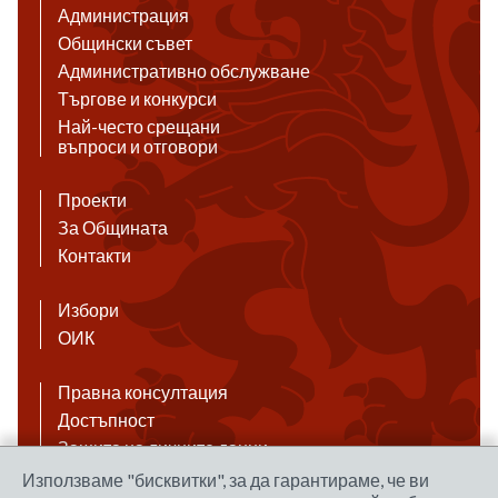
Администрация
Общински съвет
Административно обслужване
Търгове и конкурси
Най-често срещани
въпроси и отговори
Проекти
За Общината
Контакти
Избори
ОИК
Правна консултация
Достъпност
Защита на личните данни
Антикорупция
Използваме "бисквитки", за да гарантираме, че ви