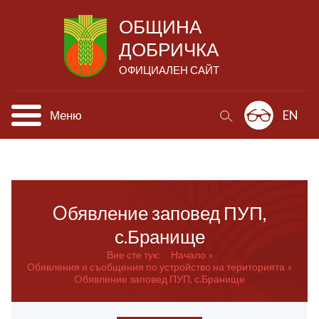
ОБЩИНА
ДОБРИЧКА
ОФИЦИАЛЕН САЙТ
Меню
EN
Oбявление заповед ПУП,
с.Бранище
Вие сте тук:
Начало
Обявления и съобщения по устройство на територията
Oбявление заповед ПУП, с.Бранище