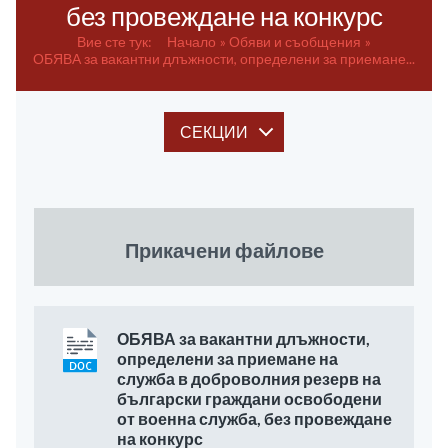
без провеждане на конкурс
Вие сте тук:
Начало
Обяви и съобщения
ОБЯВА за вакантни длъжности, определени за приемане...
СЕКЦИИ
Прикачени файлове
ОБЯВА за вакантни длъжности,
определени за приемане на
служба в доброволния резерв на
български граждани освободени
от военна служба, без провеждане
на конкурс