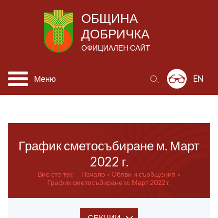
ОБЩИНА
ДОБРИЧКА
ОФИЦИАЛЕН САЙТ
Меню
EN
График сметосъбиране м. Март
2022 г.
Вие сте тук:
Начало
Обяви и съобщения
График сметосъбиране м. Март 2022 г.
СЕКЦИИ