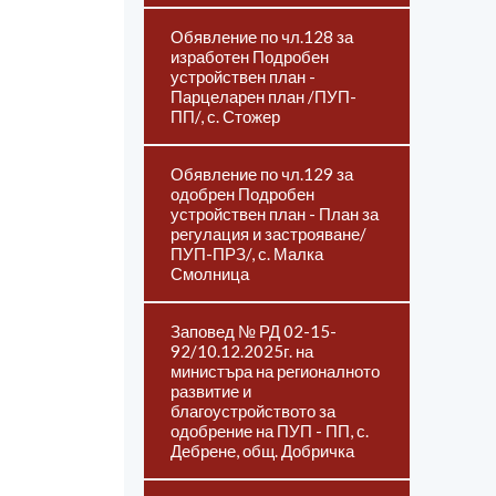
Обявление по чл.128 за
изработен Подробен
устройствен план -
Парцеларен план /ПУП-
ПП/, с. Стожер
Обявление по чл.129 за
одобрен Подробен
устройствен план - План за
регулация и застрояване/
ПУП-ПРЗ/, с. Малка
Смолница
Заповед № РД 02-15-
92/10.12.2025г. на
министъра на регионалното
развитие и
благоустройството за
одобрение на ПУП - ПП, с.
Дебрене, общ. Добричка