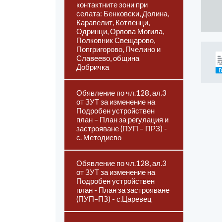
контактните зони при
селата: Бенковски, Долина,
Карапелит, Котленци,
Одринци, Орлова Могила,
Полковник Свещарово,
Попгригорово, Пчелино и
Славеево, община
Добричка
Обявление по чл.128, ал.3
от ЗУТ за изменение на
Подробен устройствен
план – План за регулация и
застрояване (ПУП – ПРЗ) -
с. Методиево
Обявление по чл.128, ал.3
от ЗУТ за изменение на
Подробен устройствен
план - План за застрояване
(ПУП–ПЗ) - с.Царевец