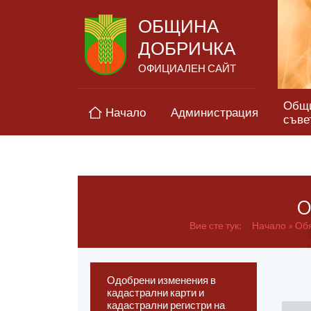
ОБЩИНА
ДОБРИЧКА
ОФИЦИАЛЕН САЙТ
Общ
Начало
Администрация
съве
O
Вие сте тук:
Начало
Обя
Одобрени изменения в
кадастрални карти и
кадастрални регистри на