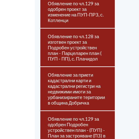
Обявление по чл.129 за
одобрен проект за
изменение на ПУП-ПРЗ, с.
Котленци
Обявление по чл.128 за
изготвен проект за
Подробен устройствен
план - Парцеларен план (
ПУП - ПП), с. Плачидол
Обявление за приети
кадастрални карти и
кадастрални регистри на
недвижими имоти за
урбанизираните територии
в община Добричка
Обявление по чл.129 за
одобрен Подробен
устройствен план - (ПУП) -
План за застрояване (ПЗ) в