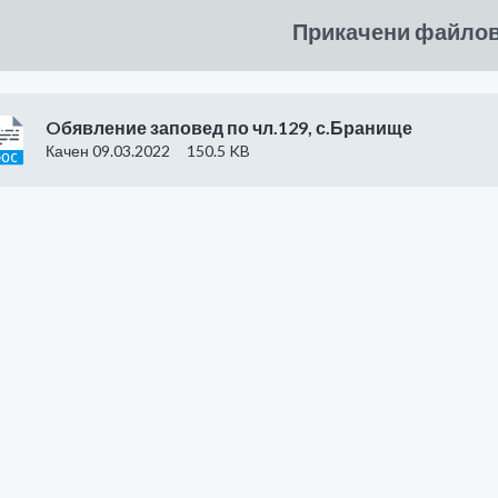
Прикачени файло
Oбявление заповед по чл.129, с.Бранище
Качен 09.03.2022
150.5 KB