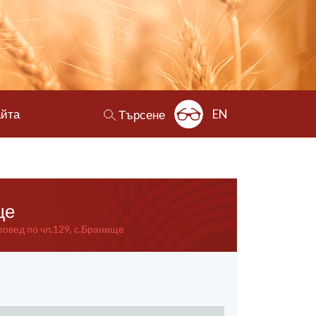
айта
EN
Търсене
ще
овед по чл.129, с.Бранище