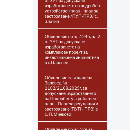
от ЗУТ за допускане
изработването на подробен
устройствен план - план за
застрояване /ПУП-ПРЗ/ с.
Златия
Обявление по чл.124б, ал.2
от ЗУТ за допускане
изработването на
комплексен проект за
инвестиционна инициатива
в с.Царевец
Обявление за издадена
Заповед №
1102/21.08.2025г. за
допускане изработването
на Подробен устройствен
план - План за регулация и
застрояване (ПУП - ПРЗ) в
с. П. Минково
Обявление по чл.128 за