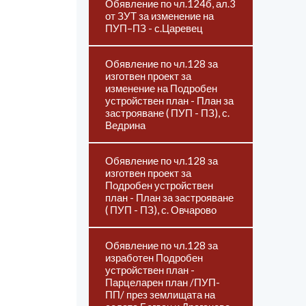
Обявление по чл.124б, ал.3
от ЗУТ за изменение на
ПУП–ПЗ - с.Царевец
Обявление по чл.128 за
изготвен проект за
изменение на Подробен
устройствен план - План за
застрояване ( ПУП - ПЗ), с.
Ведрина
Обявление по чл.128 за
изготвен проект за
Подробен устройствен
план - План за застрояване
( ПУП - ПЗ), с. Овчарово
Обявление по чл.128 за
изработен Подробен
устройствен план -
Парцеларен план /ПУП-
ПП/ през землищата на