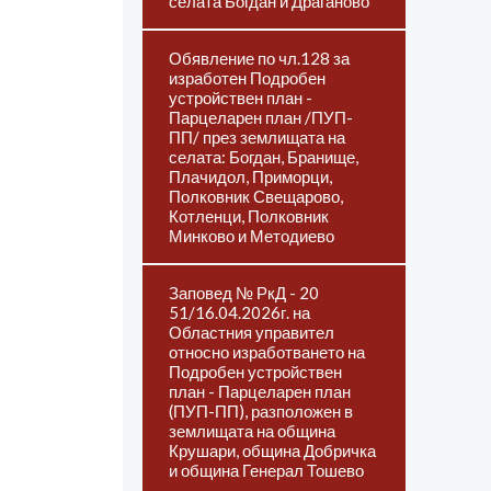
селата Богдан и Драганово
Обявление по чл.128 за
изработен Подробен
устройствен план -
Парцеларен план /ПУП-
ПП/ през землищата на
селата: Богдан, Бранище,
Плачидол, Приморци,
Полковник Свещарово,
Котленци, Полковник
Минково и Методиево
Заповед № РкД - 20
51/16.04.2026г. на
Областния управител
относно изработването на
Подробен устройствен
план - Парцеларен план
(ПУП-ПП), разположен в
землищата на община
Крушари, община Добричка
и община Генерал Тошево