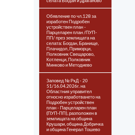
селата Богдан и Драганово
Обявление по чл.128 за
изработен Подробен
устройствен план -
Парцеларен план /ПУП-
ПП/ през землищата на
селата: Богдан, Бранище,
Плачидол, Приморци,
Полковник Свещарово,
Котленци, Полковник
Минково и Методиево
Заповед № РкД - 20
51/16.04.2026г. на
Областния управител
относно изработването на
Подробен устройствен
план - Парцеларен план
(ПУП-ПП), разположен в
землищата на община
Крушари, община Добричка
и община Генерал Тошево