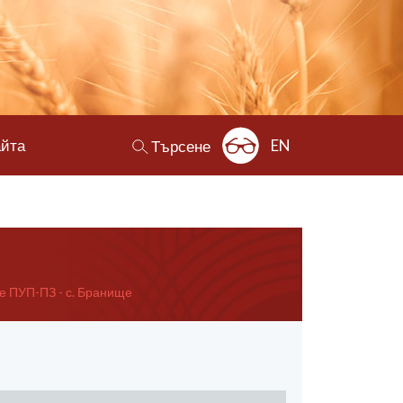
айта
EN
Търсене
 ПУП-ПЗ - с. Бранище