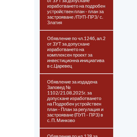
от ЗУТ за допускане
изработването на подробен
устройствен план - план за
застрояване /ПУП-ПРЗ/ с.
Златия
Обявление по чл.124б, ал.2
от ЗУТ за допускане
изработването на
комплексен проект за
инвестиционна инициатива
в с.Царевец
Обявление за издадена
Заповед №
1102/21.08.2025г. за
допускане изработването
на Подробен устройствен
план - План за регулация и
застрояване (ПУП - ПРЗ) в
с. П. Минково
Обявление по чл.128 за