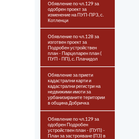
Обявление по чл.129 за
одобрен проект за
изменение на ПУП-ПРЗ, с.
Котленци
Обявление по чл.128 за
изготвен проект за
Подробен устройствен
план - Парцеларен план (
ПУП - ПП), с. Плачидол
Обявление за приети
кадастрални карти и
кадастрални регистри на
недвижими имоти за
урбанизираните територии
в община Добричка
Обявление по чл.129 за
одобрен Подробен
устройствен план - (ПУП) -
План за застрояване (ПЗ) в