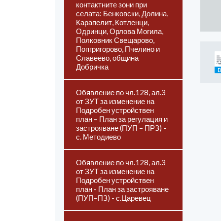
контактните зони при
селата: Бенковски, Долина,
Карапелит, Котленци,
Одринци, Орлова Могила,
Полковник Свещарово,
Попгригорово, Пчелино и
Славеево, община
Добричка
Обявление по чл.128, ал.3
от ЗУТ за изменение на
Подробен устройствен
план – План за регулация и
застрояване (ПУП – ПРЗ) -
с. Методиево
Обявление по чл.128, ал.3
от ЗУТ за изменение на
Подробен устройствен
план - План за застрояване
(ПУП–ПЗ) - с.Царевец