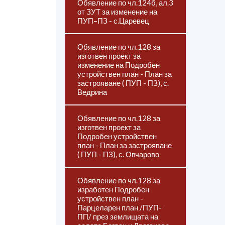
Обявление по чл.124б, ал.3
от ЗУТ за изменение на
ПУП–ПЗ - с.Царевец
Обявление по чл.128 за
изготвен проект за
изменение на Подробен
устройствен план - План за
застрояване ( ПУП - ПЗ), с.
Ведрина
Обявление по чл.128 за
изготвен проект за
Подробен устройствен
план - План за застрояване
( ПУП - ПЗ), с. Овчарово
Обявление по чл.128 за
изработен Подробен
устройствен план -
Парцеларен план /ПУП-
ПП/ през землищата на