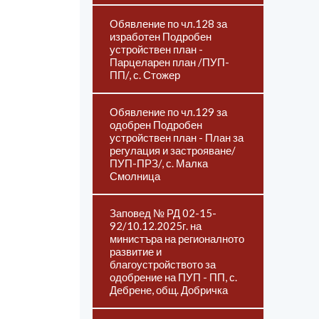
Обявление по чл.128 за
изработен Подробен
устройствен план -
Парцеларен план /ПУП-
ПП/, с. Стожер
Обявление по чл.129 за
одобрен Подробен
устройствен план - План за
регулация и застрояване/
ПУП-ПРЗ/, с. Малка
Смолница
Заповед № РД 02-15-
92/10.12.2025г. на
министъра на регионалното
развитие и
благоустройството за
одобрение на ПУП - ПП, с.
Дебрене, общ. Добричка