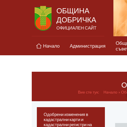
ОБЩИНА
ДОБРИЧКА
ОФИЦИАЛЕН САЙТ
Общ
Начало
Администрация
съве
О
Вие сте тук:
Начало
Об
Одобрени изменения в
кадастрални карти и
кадастрални регистри на