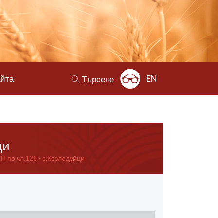
айта
EN
Търсене
ци
 по чл.128 - с.Козлодуйци