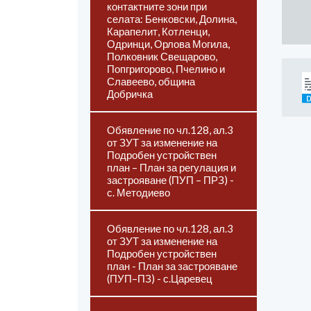
контактните зони при
селата: Бенковски, Долина,
Карапелит, Котленци,
Одринци, Орлова Могила,
Полковник Свещарово,
Попгригорово, Пчелино и
Славеево, община
Добричка
Обявление по чл.128, ал.3
от ЗУТ за изменение на
Подробен устройствен
план – План за регулация и
застрояване (ПУП – ПРЗ) -
с. Методиево
Обявление по чл.128, ал.3
от ЗУТ за изменение на
Подробен устройствен
план - План за застрояване
(ПУП–ПЗ) - с.Царевец