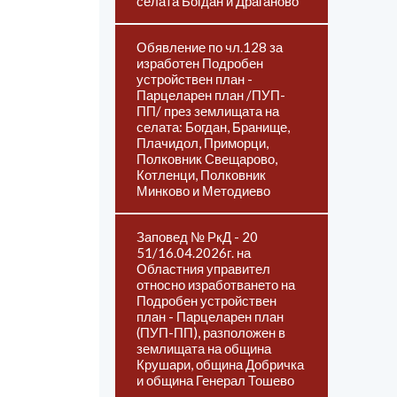
селата Богдан и Драганово
Обявление по чл.128 за
изработен Подробен
устройствен план -
Парцеларен план /ПУП-
ПП/ през землищата на
селата: Богдан, Бранище,
Плачидол, Приморци,
Полковник Свещарово,
Котленци, Полковник
Минково и Методиево
Заповед № РкД - 20
51/16.04.2026г. на
Областния управител
относно изработването на
Подробен устройствен
план - Парцеларен план
(ПУП-ПП), разположен в
землищата на община
Крушари, община Добричка
и община Генерал Тошево