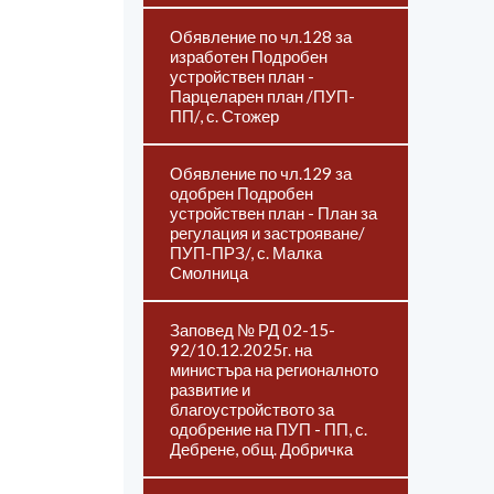
Обявление по чл.128 за
изработен Подробен
устройствен план -
Парцеларен план /ПУП-
ПП/, с. Стожер
Обявление по чл.129 за
одобрен Подробен
устройствен план - План за
регулация и застрояване/
ПУП-ПРЗ/, с. Малка
Смолница
Заповед № РД 02-15-
92/10.12.2025г. на
министъра на регионалното
развитие и
благоустройството за
одобрение на ПУП - ПП, с.
Дебрене, общ. Добричка