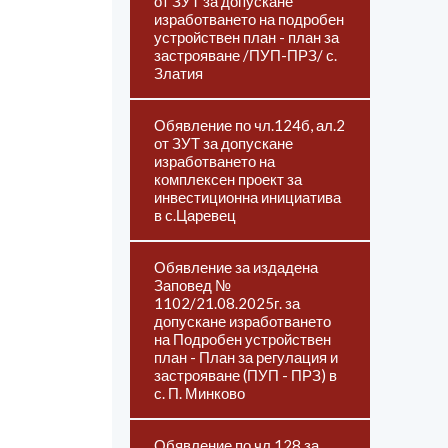
от ЗУТ за допускане
изработването на подробен
устройствен план - план за
застрояване /ПУП-ПРЗ/ с.
Златия
Обявление по чл.124б, ал.2
от ЗУТ за допускане
изработването на
комплексен проект за
инвестиционна инициатива
в с.Царевец
Обявление за издадена
Заповед №
1102/21.08.2025г. за
допускане изработването
на Подробен устройствен
план - План за регулация и
застрояване (ПУП - ПРЗ) в
с. П. Минково
Обявление по чл.128 за