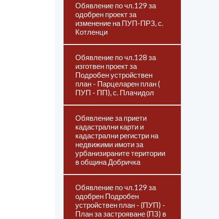
Обявление по чл.129 за
одобрен проект за
изменение на ПУП-ПРЗ, с.
Котленци
Обявление по чл.128 за
изготвен проект за
Подробен устройствен
план - Парцеларен план (
ПУП - ПП), с. Плачидол
Обявление за приети
кадастрални карти и
кадастрални регистри на
недвижими имоти за
урбанизираните територии
в община Добричка
Обявление по чл.129 за
одобрен Подробен
устройствен план - (ПУП) -
План за застрояване (ПЗ) в