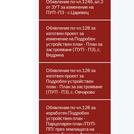
Обявление по чл.124б, ал.3
от ЗУТ за изменение на
ПУП–ПЗ - с.Царевец
Обявление по чл.128 за
изготвен проект за
изменение на Подробен
устройствен план - План за
застрояване ( ПУП - ПЗ), с.
Ведрина
Обявление по чл.128 за
изготвен проект за
Подробен устройствен
план - План за застрояване
( ПУП - ПЗ), с. Овчарово
Обявление по чл.128 за
изработен Подробен
устройствен план -
Парцеларен план /ПУП-
ПП/ през землищата на