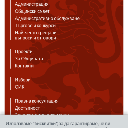
Администрация
Общински съвет
Административно обслужване
Търгове и конкурси
Най-често срещани
въпроси и отговори
Проекти
За Общината
Контакти
Избори
ОИК
Правна консултация
Достъпност
Защита на личните данни
Антикорупция
Използваме "бисквитки", за да гарантираме, че ви