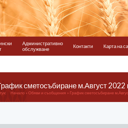
ински
Административно
Контакти
Карта на с
т
обслужване
График сметосъбиране м.Август 2022 г
тук:
Начало
Обяви и съобщения
График сметосъбиране м.Август