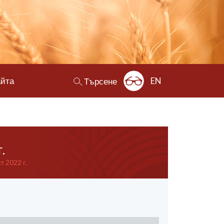
айта
EN
Търсене
.
 2022 г.