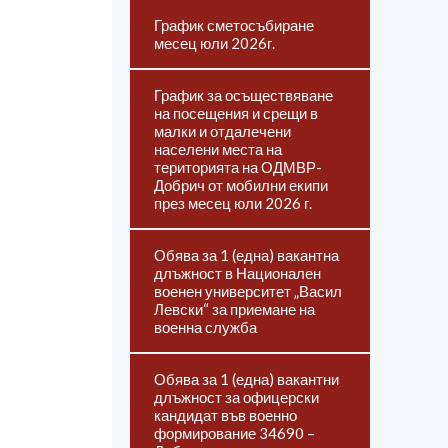
График сметосъбиране
месец юли 2026г.
График за осъществяване
на посещения и срещи в
малки и отдалечени
населени места на
територията на ОДМВР-
Добрич от мобилни екипи
през месец юли 2026 г.
Обява за 1 (една) вакантна
длъжност в Национален
военен университет „Васил
Левски“ за приемане на
военна служба
Обява за 1 (една) вакантни
длъжност за офицерски
кандидат във военно
формирование 34690 –