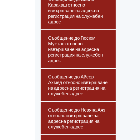
Каракаш относно
извършване на адресна
регистрация на служебен
адрес
Съобщение до Гюсюм
Мустан относно
извършване на адресна
регистрация на служебен
адрес
Съобщение до Айсер
Ахмед относно извършване
на адресна регистрация на
служебен адрес
Съобщение до Невяна Аяз
относно извършване на
адресна регистрация на
служебен адрес