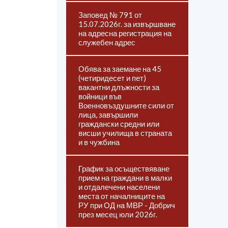
Заповед № 791 от
15.07.2026г. за извършване
на адресна регистрация на
служебен адрес
Обява за заемане на 45
(четиридесет и пет)
вакантни длъжности за
войници във
Военновъздушните сили от
лица, завършили
граждански средни или
висши училища в страната
и в чужбина
График за осъществяване
прием на граждани в малки
и отдалечени населени
места от началниците на
РУ при ОД на МВР - Добрич
през месец юли 2026г.