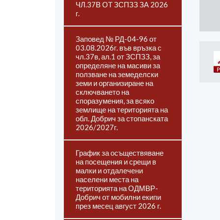
ЧЛ.37В ОТ ЗСПЗЗ ЗА 2026
г.
Заповед № РД-04-96 от
03.08.2026г. във връзка с
чл.37в, ал.1 от ЗСПЗЗ, за
определяне на масиви за
ползване на земеделски
земи и организиране на
сключването на
споразумения, за всяко
землище на територията на
обл. Добрич за стопанската
2026/2027г.
График за осъществяване
на посещения и срещи в
малки и отдалечени
населени места на
територията на ОДМВР-
Добрич от мобилни екипи
през месец август 2026 г.