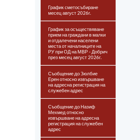
График сметосъбиране
месец август 2026г.
График за осъществяване
прием на граждани в малки
и отдалечени населени
места от началниците на
РУ при ОД на МВР - Добрич
през месец август 2026г.
Съобщение до Зюлбие
Ерен относно извършване
на адресна регистрация на
служебен адрес
Съобщение до Назиф
Мехмед относно
извършване на адресна
регистрация на служебен
адрес