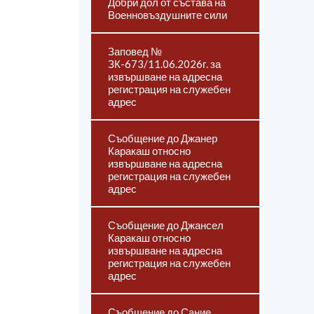
Добри дол от състава на
Военновъздушните сили
Заповед №
ЗК-673/11.06.2026г. за
извършване на адресна
регистрация на служебен
адрес
Съобщение до Джанер
Каракаш относно
извършване на адресна
регистрация на служебен
адрес
Съобщение до Джансел
Каракаш относно
извършване на адресна
регистрация на служебен
адрес
Съобщение до Сание