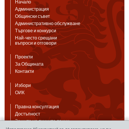
Начало
Администрация
Общински съвет
Административно обслужване
Търгове и конкурси
Най-често срещани
въпроси и отговори
Проекти
За Общината
Контакти
Избори
ОИК
Правна консултация
Достъпност
Защита на личните данни
Антикорупция