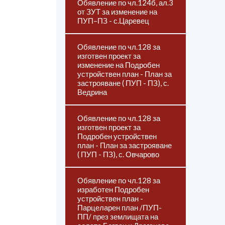
Обявление по чл.124б, ал.3
от ЗУТ за изменение на
ПУП–ПЗ - с.Царевец
Обявление по чл.128 за
изготвен проект за
изменение на Подробен
устройствен план - План за
застрояване ( ПУП - ПЗ), с.
Ведрина
Обявление по чл.128 за
изготвен проект за
Подробен устройствен
план - План за застрояване
( ПУП - ПЗ), с. Овчарово
Обявление по чл.128 за
изработен Подробен
устройствен план -
Парцеларен план /ПУП-
ПП/ през землищата на