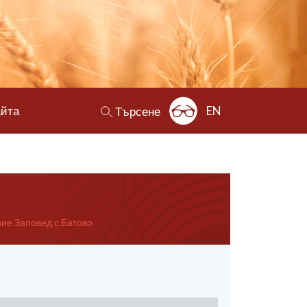
айта
EN
Търсене
ие Заповед с.Батово