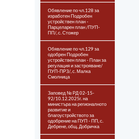
Обявление по чл.128 за
изработен Подробен
устройствен план -
Парцеларен план /ПУП-
ПП/, с. Стожер
Обявление по чл.129 за
одобрен Подробен
устройствен план - План за
регулация и застрояване/
ПУП-ПРЗ/, с. Малка
Смолница
Заповед № РД 02-15-
92/10.12.2025г. на
министъра на регионалното
развитие и
благоустройството за
одобрение на ПУП - ПП, с.
Дебрене, общ. Добричка