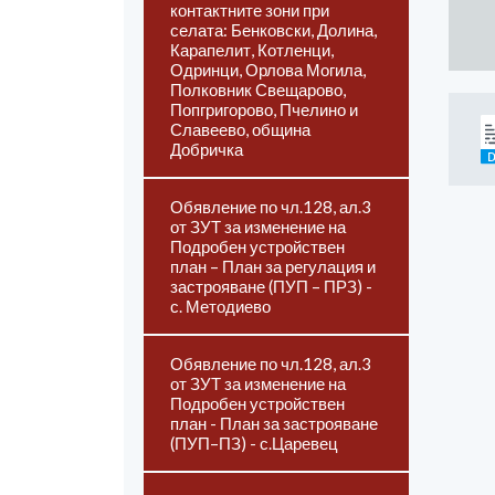
контактните зони при
селата: Бенковски, Долина,
Карапелит, Котленци,
Одринци, Орлова Могила,
Полковник Свещарово,
Попгригорово, Пчелино и
Славеево, община
Добричка
Обявление по чл.128, ал.3
от ЗУТ за изменение на
Подробен устройствен
план – План за регулация и
застрояване (ПУП – ПРЗ) -
с. Методиево
Обявление по чл.128, ал.3
от ЗУТ за изменение на
Подробен устройствен
план - План за застрояване
(ПУП–ПЗ) - с.Царевец