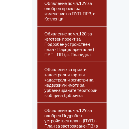
Обявление по чл.129 за
одобрен проект за
изменение на ПУП-ПРЗ, с.
Котленци
Обявление по чл.128 за
изготвен проект за
Подробен устройствен
план - Парцеларен план (
ПУП - ПП), с. Плачидол
Обявление за приети
кадастрални карти и
кадастрални регистри на
недвижими имоти за
урбанизираните територии
в община Добричка
Обявление по чл.129 за
одобрен Подробен
устройствен план - (ПУП) -
План за застрояване (ПЗ) в