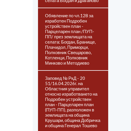
селата Богдан и Драганово
Обявление по чл.128 за
изработен Подробен
устройствен план -
Парцеларен план /ПУП-
ПП/ през землищата на
селата: Богдан, Бранище,
Плачидол, Приморци,
Полковник Свещарово,
Котленци, Полковник
Минково и Методиево
Заповед № РкД - 20
51/16.04.2026г. на
Областния управител
относно изработването на
Подробен устройствен
план - Парцеларен план
(ПУП-ПП), разположен в
землищата на община
Крушари, община Добричка
и община Генерал Тошево