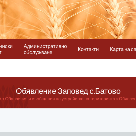
ински
Административно
Контакти
Карта на с
т
обслужване
Обявление Заповед с.Батово
о
Обявления и съобщения по устройство на територията
Обявлен