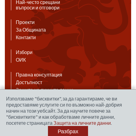
Най-често срещани
въпроси и отговори
Проекти
За Общината
Контакти
Избори
ОИК
Правна консултация
Достъпност
Защита на личните данни
Антикорупция
Използваме "бисквитки", за да гарантираме, че ви
предоставяме услугите си по възможно най-добрия
Връзки
начин на този уебсайт. За да научите повече за
"бисквитките" и как обработваме личните данни,
посетете страницата
Защита на личните данни
.
Правила за ползване на сайта
Разбрах
Уеб дизайн и хостинг: NEO MEDIA