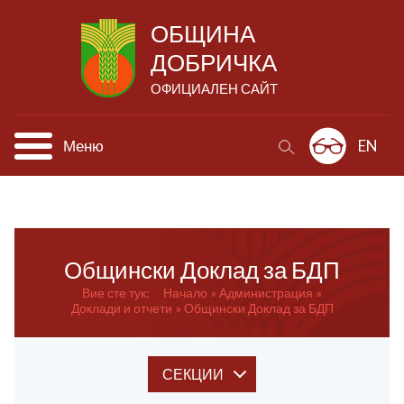
ОБЩИНА
ДОБРИЧКА
ОФИЦИАЛЕН САЙТ
Меню
EN
Общински Доклад за БДП
Вие сте тук:
Начало
Администрация
Доклади и отчети
Общински Доклад за БДП
СЕКЦИИ