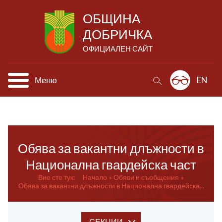
ОБЩИНА
ДОБРИЧКА
ОФИЦИАЛЕН САЙТ
Меню
EN
Обява за вакантни длъжности в
Национална гвардейска част
Вие сте тук:
Начало
Обяви и съобщения
Обява за вакантни длъжности в Национална гвардейска...
СЕКЦИИ