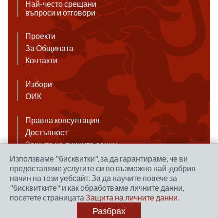
Най-често срещани
въпроси и отговори
Проекти
За Общината
Контакти
Избори
ОИК
Правна консултация
Достъпност
Защита на личните данни
Антикорупция
Използваме "бисквитки", за да гарантираме, че ви
предоставяме услугите си по възможно най-добрия
Връзки
начин на този уебсайт. За да научите повече за
"бисквитките" и как обработваме личните данни,
посетете страницата
Защита на личните данни
.
Правила за ползване на сайта
Разбрах
Уеб дизайн и хостинг: NEO MEDIA