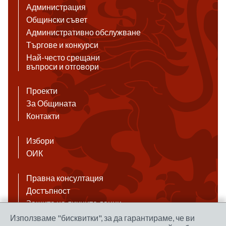
Администрация
Общински съвет
Административно обслужване
Търгове и конкурси
Най-често срещани
въпроси и отговори
Проекти
За Общината
Контакти
Избори
ОИК
Правна консултация
Достъпност
Защита на личните данни
Антикорупция
Използваме "бисквитки", за да гарантираме, че ви