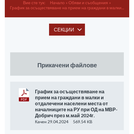
Вие сте тук:
Начало
Обяви и съобщения
График за осъществяване на прием на граждани в малки...
СЕКЦИИ
Прикачени файлове
График за осъществяване на
прием на граждани в малки и
отдалечени населени места от
началниците на РУ при ОД на МВР-
Добрич през м.май 2024г.
Качен 29.04.2024
569.54 KB