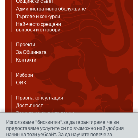
Общински съвет
Административно обслужване
Търгове и конкурси
Най-често срещани
въпроси и отговори
Проекти
За Общината
Контакти
Избори
ОИК
Правна консултация
Достъпност
Защита на личните данни
Антикорупция
Използваме "бисквитки", за да гарантираме, че ви
предоставяме услугите си по възможно най-добрия
Връзки
начин на този уебсайт. За да научите повече за