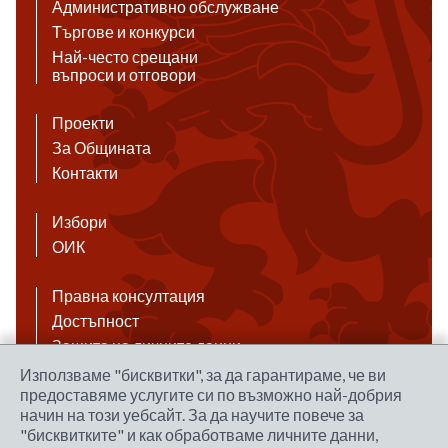
Административно обслужване
Търгове и конкурси
Най-често срещани
въпроси и отговори
Проекти
За Общината
Контакти
Избори
ОИК
Правна консултация
Достъпност
Защита на личните данни
Антикорупция
Използваме "бисквитки", за да гарантираме, че ви
предоставяме услугите си по възможно най-добрия
Връзки
начин на този уебсайт. За да научите повече за
"бисквитките" и как обработваме личните данни,