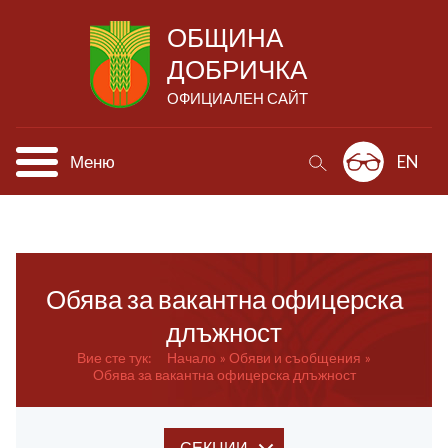
ОБЩИНА
ДОБРИЧКА
ОФИЦИАЛЕН САЙТ
Меню
EN
Обява за вакантна офицерска
длъжност
Вие сте тук:
Начало
Обяви и съобщения
Обява за вакантна офицерска длъжност
СЕКЦИИ