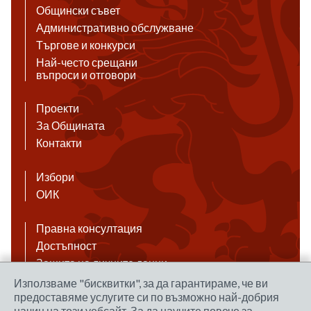
Общински съвет
Административно обслужване
Търгове и конкурси
Най-често срещани
въпроси и отговори
Проекти
За Общината
Контакти
Избори
ОИК
Правна консултация
Достъпност
Защита на личните данни
Антикорупция
Използваме "бисквитки", за да гарантираме, че ви
предоставяме услугите си по възможно най-добрия
Връзки
начин на този уебсайт. За да научите повече за