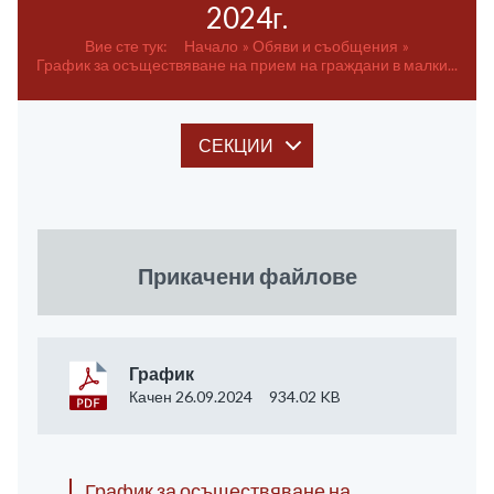
2024г.
Вие сте тук:
Начало
Обяви и съобщения
График за осъществяване на прием на граждани в малки...
СЕКЦИИ
Прикачени файлове
График
Качен 26.09.2024
934.02 KB
График за осъществяване на