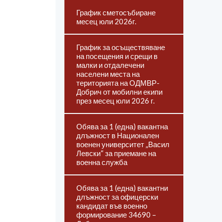
График сметосъбиране
месец юли 2026г.
График за осъществяване
на посещения и срещи в
малки и отдалечени
населени места на
територията на ОДМВР-
Добрич от мобилни екипи
през месец юли 2026 г.
Обява за 1 (една) вакантна
длъжност в Национален
военен университет „Васил
Левски“ за приемане на
военна служба
Обява за 1 (една) вакантни
длъжност за офицерски
кандидат във военно
формирование 34690 –