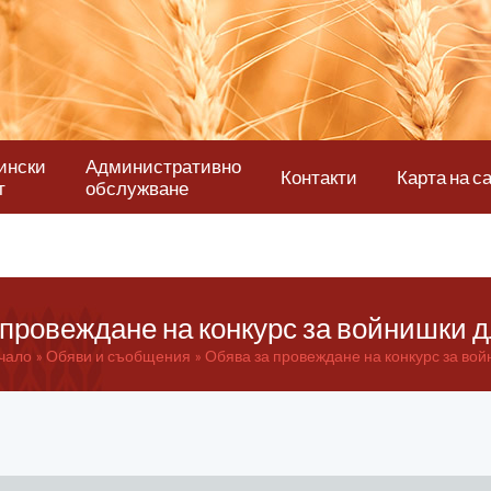
ински
Административно
Контакти
Карта на с
т
обслужване
 провеждане на конкурс за войнишки 
чало
Обяви и съобщения
Обява за провеждане на конкурс за во