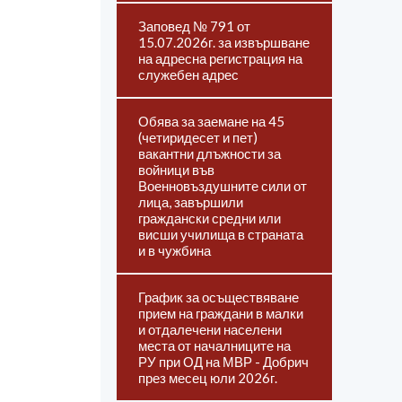
Заповед № 791 от
15.07.2026г. за извършване
на адресна регистрация на
служебен адрес
Обява за заемане на 45
(четиридесет и пет)
вакантни длъжности за
войници във
Военновъздушните сили от
лица, завършили
граждански средни или
висши училища в страната
и в чужбина
График за осъществяване
прием на граждани в малки
и отдалечени населени
места от началниците на
РУ при ОД на МВР - Добрич
през месец юли 2026г.