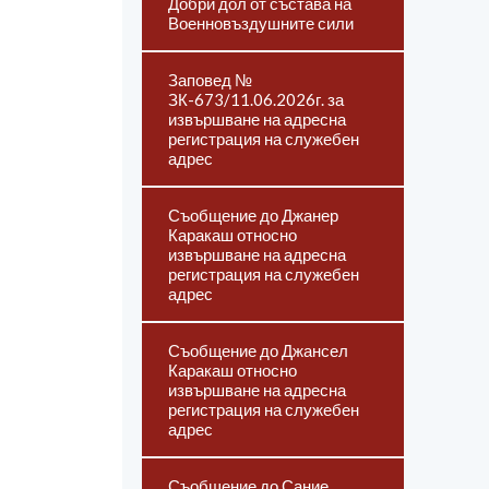
Добри дол от състава на
Военновъздушните сили
Заповед №
ЗК-673/11.06.2026г. за
извършване на адресна
регистрация на служебен
адрес
Съобщение до Джанер
Каракаш относно
извършване на адресна
регистрация на служебен
адрес
Съобщение до Джансел
Каракаш относно
извършване на адресна
регистрация на служебен
адрес
Съобщение до Сание