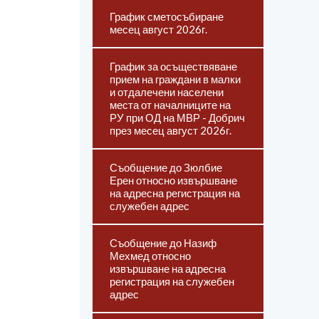
График сметосъбиране
месец август 2026г.
График за осъществяване
прием на граждани в малки
и отдалечени населени
места от началниците на
РУ при ОД на МВР - Добрич
през месец август 2026г.
Съобщение до Зюлбие
Ерен относно извършване
на адресна регистрация на
служебен адрес
Съобщение до Назиф
Мехмед относно
извършване на адресна
регистрация на служебен
адрес