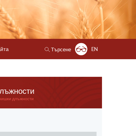
айта
EN
Търсене
длъжности
йнишки длъжности