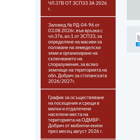
ЧЛ.37В ОТ ЗСПЗЗ ЗА 2026
г.
Заповед № РД-04-96 от
03.08.2026г. във връзка с
чл.37в, ал.1 от ЗСПЗЗ, за
определяне на масиви за
ползване на земеделски
земи и организиране на
сключването на
споразумения, за всяко
землище на територията на
обл. Добрич за стопанската
2026/2027г.
График за осъществяване
на посещения и срещи в
малки и отдалечени
населени места на
територията на ОДМВР-
Добрич от мобилни екипи
през месец август 2026 г.