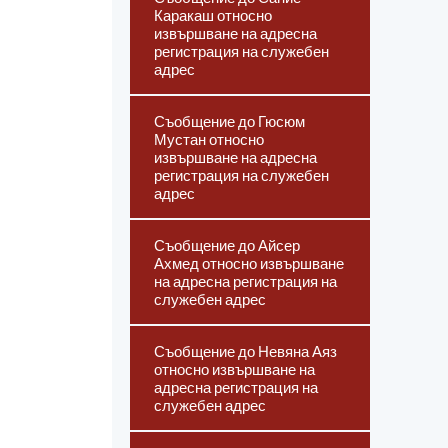
Каракаш относно
извършване на адресна
регистрация на служебен
адрес
Съобщение до Гюсюм
Мустан относно
извършване на адресна
регистрация на служебен
адрес
Съобщение до Айсер
Ахмед относно извършване
на адресна регистрация на
служебен адрес
Съобщение до Невяна Аяз
относно извършване на
адресна регистрация на
служебен адрес