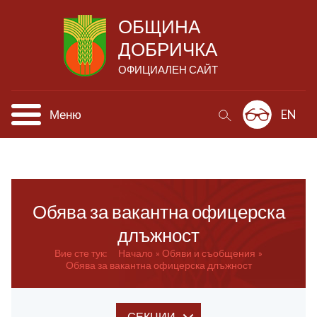
ОБЩИНА
ДОБРИЧКА
ОФИЦИАЛЕН САЙТ
Меню
EN
Обява за вакантна офицерска
длъжност
Вие сте тук:
Начало
Обяви и съобщения
Обява за вакантна офицерска длъжност
СЕКЦИИ