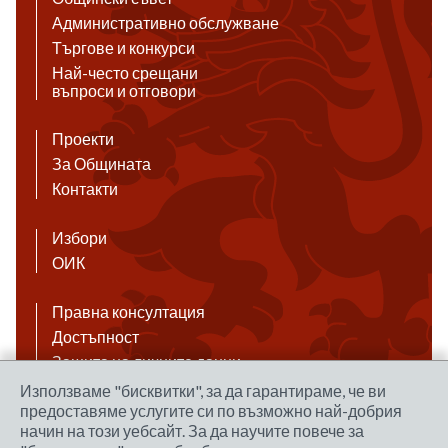
Административно обслужване
Търгове и конкурси
Най-често срещани
въпроси и отговори
Проекти
За Общината
Контакти
Избори
ОИК
Правна консултация
Достъпност
Защита на личните данни
Антикорупция
Използваме "бисквитки", за да гарантираме, че ви
предоставяме услугите си по възможно най-добрия
Връзки
начин на този уебсайт. За да научите повече за