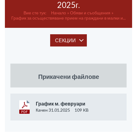
2025г.
Вие сте тук:
Начало
Обяви и съобщения
График за осъществяване прием на граждани в малки и...
СЕКЦИИ
Прикачени файлове
График м. февруари
Качен 31.01.2025
109 KB