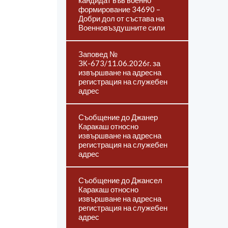
кандидат във военно
формирование 34690 –
Добри дол от състава на
Военновъздушните сили
Заповед №
ЗК-673/11.06.2026г. за
извършване на адресна
регистрация на служебен
адрес
Съобщение до Джанер
Каракаш относно
извършване на адресна
регистрация на служебен
адрес
Съобщение до Джансел
Каракаш относно
извършване на адресна
регистрация на служебен
адрес