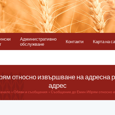
ински
Административно
Контакти
Карта на с
т
обслужване
ям относно извършване на адресна р
адрес
ачало
Обяви и съобщения
Съобщение до Емин Ибрям относно из