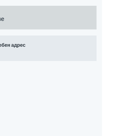
ве
ебен адрес