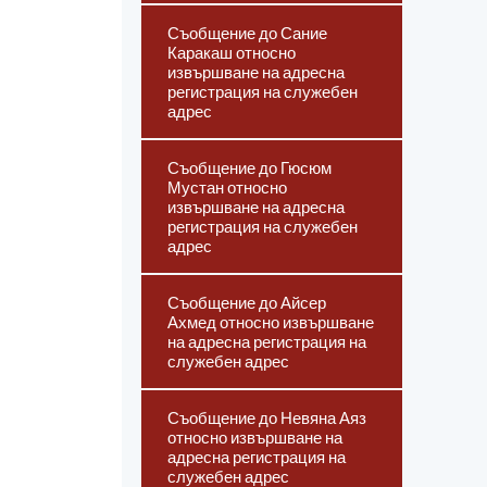
Съобщение до Сание
Каракаш относно
извършване на адресна
регистрация на служебен
адрес
Съобщение до Гюсюм
Мустан относно
извършване на адресна
регистрация на служебен
адрес
Съобщение до Айсер
Ахмед относно извършване
на адресна регистрация на
служебен адрес
Съобщение до Невяна Аяз
относно извършване на
адресна регистрация на
служебен адрес