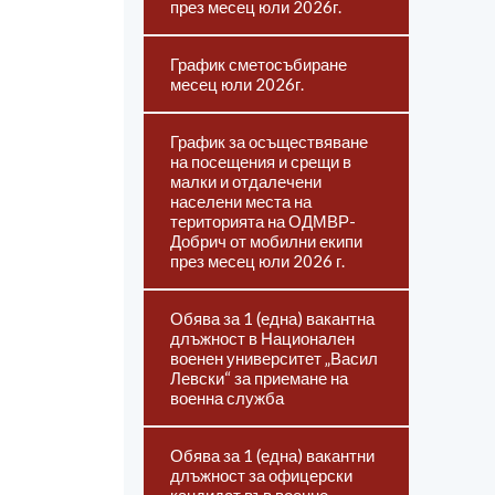
през месец юли 2026г.
График сметосъбиране
месец юли 2026г.
График за осъществяване
на посещения и срещи в
малки и отдалечени
населени места на
територията на ОДМВР-
Добрич от мобилни екипи
през месец юли 2026 г.
Обява за 1 (една) вакантна
длъжност в Национален
военен университет „Васил
Левски“ за приемане на
военна служба
Обява за 1 (една) вакантни
длъжност за офицерски