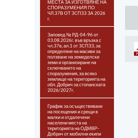
МЕСТА ЗА ИЗГОТВЯНЕ НА
СПОРАЗУМЕНИЯ ПО
ЧЛ.37В ОТ ЗСПЗЗ ЗА 2026
г.
Заповед № РД-04-96 от
03.08.2026г. във връзка с
чл.37в, ал.1 от ЗСПЗЗ, за
определяне на масиви за
ползване на земеделски
земи и организиране на
сключването на
споразумения, за всяко
землище на територията на
обл. Добрич за стопанската
2026/2027г.
График за осъществяване
на посещения и срещи в
малки и отдалечени
населени места на
територията на ОДМВР-
Добрич от мобилни екипи