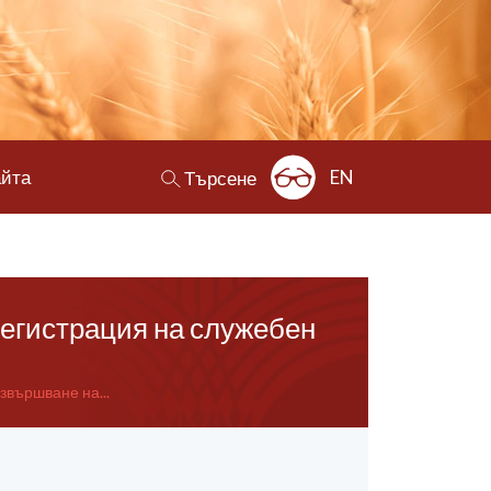
айта
EN
Търсене
егистрация на служебен
вършване на...