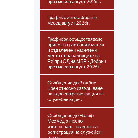
през месец август 2026 г.
График сметосъбиране
месец август 2026г.
График за осъществяване
прием на граждани в малки
и отдалечени населени
места от началниците на
РУ при ОД на МВР - Добрич
през месец август 2026г.
Съобщение до Зюлбие
Ерен относно извършване
на адресна регистрация на
служебен адрес
Съобщение до Назиф
Мехмед относно
извършване на адресна
регистрация на служебен
адрес