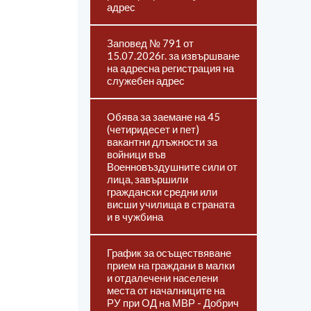
адрес
Заповед № 791 от
15.07.2026г. за извършване
на адресна регистрация на
служебен адрес
Обява за заемане на 45
(четиридесет и пет)
вакантни длъжности за
войници във
Военновъздушните сили от
лица, завършили
граждански средни или
висши училища в страната
и в чужбина
График за осъществяване
прием на граждани в малки
и отдалечени населени
места от началниците на
РУ при ОД на МВР - Добрич