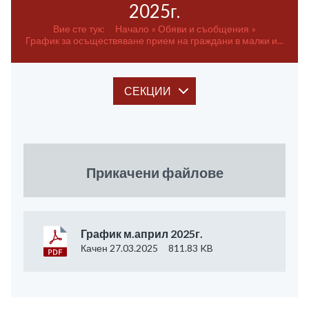
2025г.
Вие сте тук:
Начало
Обяви и съобщения
График за осъществяване прием на граждани в малки и...
СЕКЦИИ
Прикачени файлове
График м.април 2025г.
Качен 27.03.2025
811.83 KB