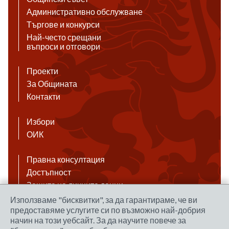
Административно обслужване
Търгове и конкурси
Най-често срещани
въпроси и отговори
Проекти
За Общината
Контакти
Избори
ОИК
Правна консултация
Достъпност
Защита на личните данни
Антикорупция
Използваме "бисквитки", за да гарантираме, че ви
предоставяме услугите си по възможно най-добрия
Връзки
начин на този уебсайт. За да научите повече за