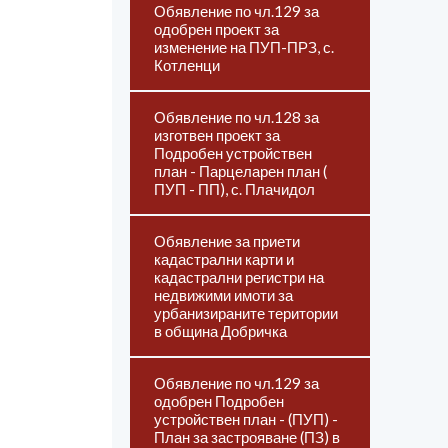
Обявление по чл.129 за
одобрен проект за
изменение на ПУП-ПРЗ, с.
Котленци
Обявление по чл.128 за
изготвен проект за
Подробен устройствен
план - Парцеларен план (
ПУП - ПП), с. Плачидол
Обявление за приети
кадастрални карти и
кадастрални регистри на
недвижими имоти за
урбанизираните територии
в община Добричка
Обявление по чл.129 за
одобрен Подробен
устройствен план - (ПУП) -
План за застрояване (ПЗ) в