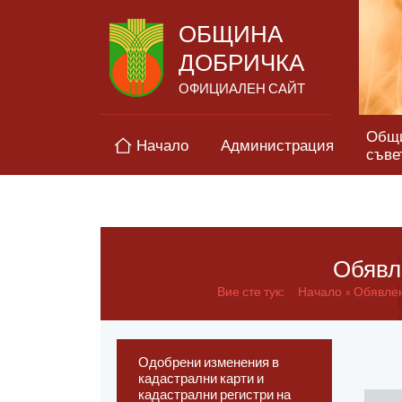
ОБЩИНА
ДОБРИЧКА
ОФИЦИАЛЕН САЙТ
Общ
Начало
Администрация
съве
Обявле
Вие сте тук:
Начало
Обявлен
Одобрени изменения в
кадастрални карти и
кадастрални регистри на