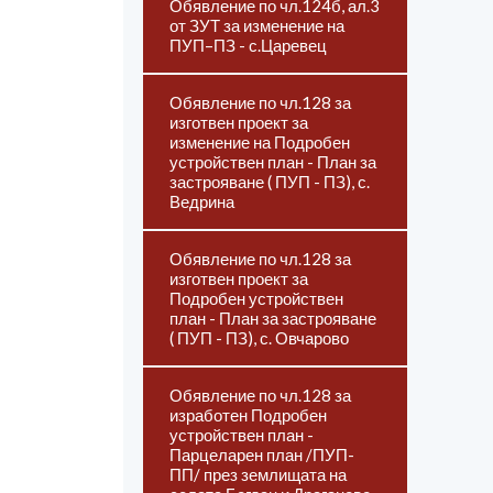
Обявление по чл.124б, ал.3
от ЗУТ за изменение на
ПУП–ПЗ - с.Царевец
Обявление по чл.128 за
изготвен проект за
изменение на Подробен
устройствен план - План за
застрояване ( ПУП - ПЗ), с.
Ведрина
Обявление по чл.128 за
изготвен проект за
Подробен устройствен
план - План за застрояване
( ПУП - ПЗ), с. Овчарово
Обявление по чл.128 за
изработен Подробен
устройствен план -
Парцеларен план /ПУП-
ПП/ през землищата на