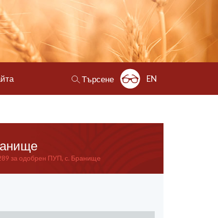
айта
EN
Търсене
Бранище
289 за одобрен ПУП, с. Бранище