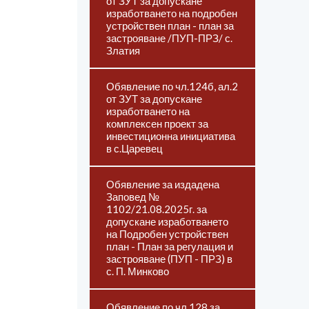
от ЗУТ за допускане
изработването на подробен
устройствен план - план за
застрояване /ПУП-ПРЗ/ с.
Златия
Обявление по чл.124б, ал.2
от ЗУТ за допускане
изработването на
комплексен проект за
инвестиционна инициатива
в с.Царевец
Обявление за издадена
Заповед №
1102/21.08.2025г. за
допускане изработването
на Подробен устройствен
план - План за регулация и
застрояване (ПУП - ПРЗ) в
с. П. Минково
Обявление по чл.128 за