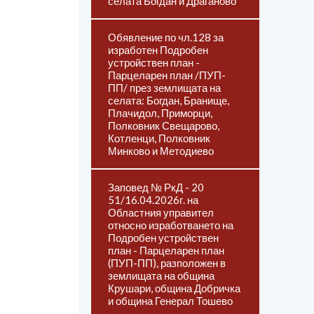
селата Богдан и Драганово
Обявление по чл.128 за
изработен Подробен
устройствен план -
Парцеларен план /ПУП-
ПП/ през землищата на
селата: Богдан, Бранище,
Плачидол, Приморци,
Полковник Свещарово,
Котленци, Полковник
Минково и Методиево
Заповед № РкД - 20
51/16.04.2026г. на
Областния управител
относно изработването на
Подробен устройствен
план - Парцеларен план
(ПУП-ПП), разположен в
землищата на община
Крушари, община Добричка
и община Генерал Тошево