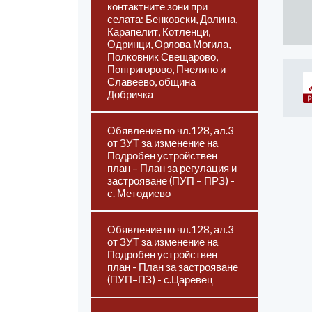
контактните зони при
селата: Бенковски, Долина,
Карапелит, Котленци,
Одринци, Орлова Могила,
Полковник Свещарово,
Попгригорово, Пчелино и
Славеево, община
Добричка
Обявление по чл.128, ал.3
от ЗУТ за изменение на
Подробен устройствен
план – План за регулация и
застрояване (ПУП – ПРЗ) -
с. Методиево
Обявление по чл.128, ал.3
от ЗУТ за изменение на
Подробен устройствен
план - План за застрояване
(ПУП–ПЗ) - с.Царевец