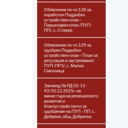
Обявление по чл.128 за
изработен Подробен
устройствен план -
Парцеларен план /ПУП-
ПП/, с. Стожер
Обявление по чл.129 за
одобрен Подробен
устройствен план - План за
регулация и застрояване/
ПУП-ПРЗ/, с. Малка
Смолница
Заповед № РД 02-15-
92/10.12.2025г. на
министъра на регионалното
развитие и
благоустройството за
одобрение на ПУП - ПП, с.
Дебрене, общ. Добричка