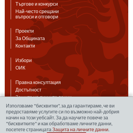
Търгове и конкурси
Най-често срещани
въпроси и отговори
Проекти
За Общината
Контакти
Избори
ОИК
Правна консултация
Достъпност
Защита на личните данни
Антикорупция
Използваме "бисквитки", за да гарантираме, че ви
предоставяме услугите си по възможно най-добрия
Връзки
начин на този уебсайт. За да научите повече за
"бисквитките" и как обработваме личните данни,
посетете страницата
Защита на личните данни
.
Правила за ползване на сайта