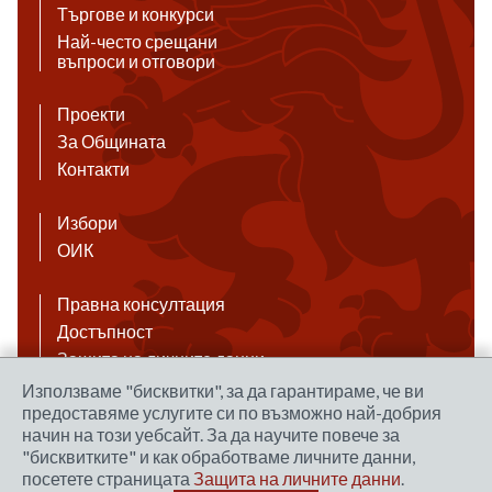
Търгове и конкурси
Най-често срещани
въпроси и отговори
Проекти
За Общината
Контакти
Избори
ОИК
Правна консултация
Достъпност
Защита на личните данни
Антикорупция
Използваме "бисквитки", за да гарантираме, че ви
предоставяме услугите си по възможно най-добрия
Връзки
начин на този уебсайт. За да научите повече за
"бисквитките" и как обработваме личните данни,
посетете страницата
Защита на личните данни
.
Правила за ползване на сайта