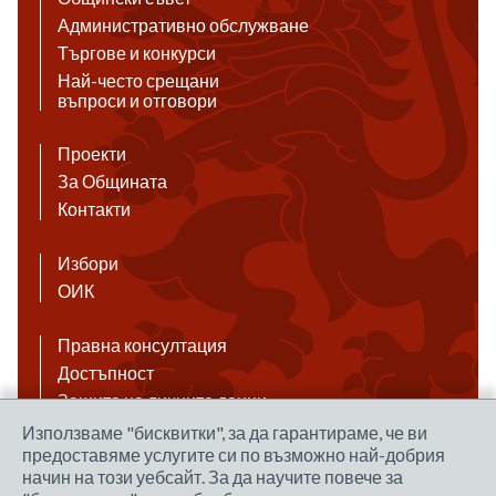
Административно обслужване
Търгове и конкурси
Най-често срещани
въпроси и отговори
Проекти
За Общината
Контакти
Избори
ОИК
Правна консултация
Достъпност
Защита на личните данни
Антикорупция
Използваме "бисквитки", за да гарантираме, че ви
предоставяме услугите си по възможно най-добрия
Връзки
начин на този уебсайт. За да научите повече за