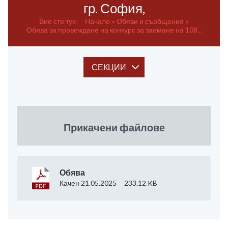
гр. София,
Вие сте тук:
Начало
Обяви и съобщения
Обява за провеждане на конкурс за заемане на 108...
СЕКЦИИ
Прикачени файлове
Обява
Качен 21.05.2025
233.12 KB