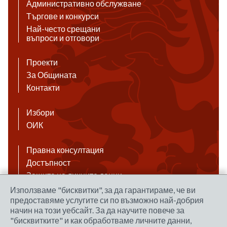
Административно обслужване
Търгове и конкурси
Най-често срещани
въпроси и отговори
Проекти
За Общината
Контакти
Избори
ОИК
Правна консултация
Достъпност
Защита на личните данни
Антикорупция
Използваме "бисквитки", за да гарантираме, че ви
предоставяме услугите си по възможно най-добрия
Връзки
начин на този уебсайт. За да научите повече за
"бисквитките" и как обработваме личните данни,