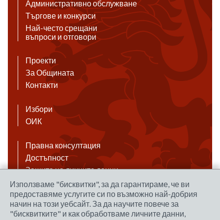
Административно обслужване
Търгове и конкурси
Най-често срещани
въпроси и отговори
Проекти
За Общината
Контакти
Избори
ОИК
Правна консултация
Достъпност
Защита на личните данни
Антикорупция
Използваме "бисквитки", за да гарантираме, че ви
предоставяме услугите си по възможно най-добрия
Връзки
начин на този уебсайт. За да научите повече за
"бисквитките" и как обработваме личните данни,