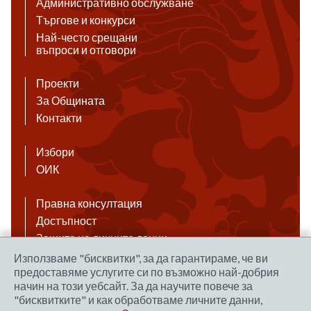
Административно обслужване
Търгове и конкурси
Най-често срещани
въпроси и отговори
Проекти
За Общината
Контакти
Избори
ОИК
Правна консултация
Достъпност
Защита на личните данни
Антикорупция
Използваме "бисквитки", за да гарантираме, че ви
предоставяме услугите си по възможно най-добрия
Връзки
начин на този уебсайт. За да научите повече за
"бисквитките" и как обработваме личните данни,