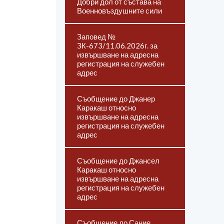
Добри дол от състава на
Военновъздушните сили
Заповед №
ЗК-673/11.06.2026г. за
извършване на адресна
регистрация на служебен
адрес
Съобщение до Джанер
Каракаш относно
извършване на адресна
регистрация на служебен
адрес
Съобщение до Джансел
Каракаш относно
извършване на адресна
регистрация на служебен
адрес
Съобщение до Сание