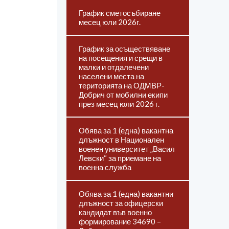
График сметосъбиране
месец юли 2026г.
График за осъществяване
на посещения и срещи в
малки и отдалечени
населени места на
територията на ОДМВР-
Добрич от мобилни екипи
през месец юли 2026 г.
Обява за 1 (една) вакантна
длъжност в Национален
военен университет „Васил
Левски“ за приемане на
военна служба
Обява за 1 (една) вакантни
длъжност за офицерски
кандидат във военно
формирование 34690 –