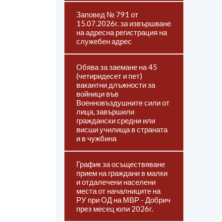
Заповед № 791 от
15.07.2026г. за извършване
на адресна регистрация на
служебен адрес
Обява за заемане на 45
(четиридесет и пет)
вакантни длъжности за
войници във
Военновъздушните сили от
лица, завършили
граждански средни или
висши училища в страната
и в чужбина
График за осъществяване
прием на граждани в малки
и отдалечени населени
места от началниците на
РУ при ОД на МВР - Добрич
през месец юли 2026г.