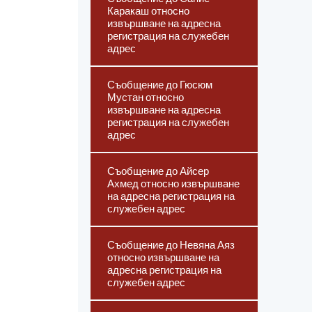
Каракаш относно
извършване на адресна
регистрация на служебен
адрес
Съобщение до Гюсюм
Мустан относно
извършване на адресна
регистрация на служебен
адрес
Съобщение до Айсер
Ахмед относно извършване
на адресна регистрация на
служебен адрес
Съобщение до Невяна Аяз
относно извършване на
адресна регистрация на
служебен адрес