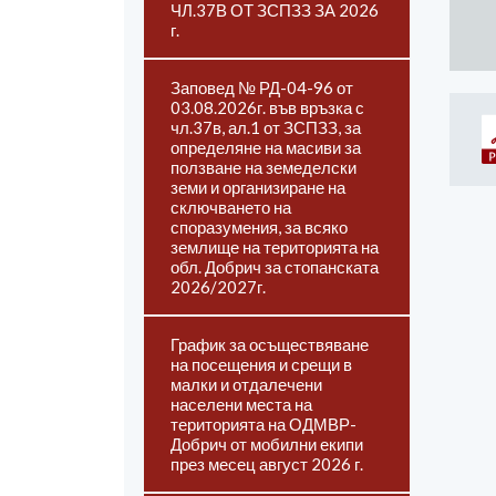
ЧЛ.37В ОТ ЗСПЗЗ ЗА 2026
г.
Заповед № РД-04-96 от
03.08.2026г. във връзка с
чл.37в, ал.1 от ЗСПЗЗ, за
определяне на масиви за
ползване на земеделски
земи и организиране на
сключването на
споразумения, за всяко
землище на територията на
обл. Добрич за стопанската
2026/2027г.
График за осъществяване
на посещения и срещи в
малки и отдалечени
населени места на
територията на ОДМВР-
Добрич от мобилни екипи
през месец август 2026 г.