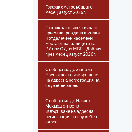
График сметосъбиране
месец август 2026г.
График за осъществяване
прием на граждани в малки
и отдалечени населени
места от началниците на
РУ при ОД на МВР - Добрич
през месец август 2026г.
Съобщение до Зюлбие
Ерен относно извършване
на адресна регистрация на
служебен адрес
Съобщение до Назиф
Мехмед относно
извършване на адресна
регистрация на служебен
адрес