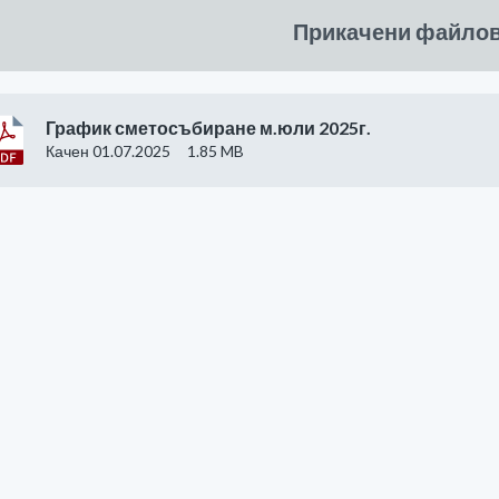
Прикачени файло
График сметосъбиране м.юли 2025г.
Качен 01.07.2025
1.85 MB