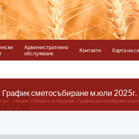
ински
Административно
Контакти
Карта на с
т
обслужване
График сметосъбиране м.юли 2025г.
 тук:
Начало
Обяви и съобщения
График сметосъбиране м.юли