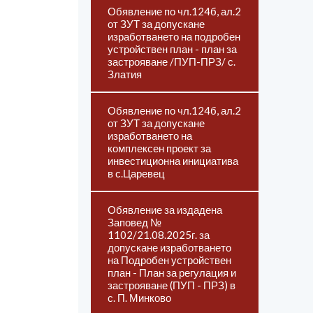
Обявление по чл.124б, ал.2
от ЗУТ за допускане
изработването на подробен
устройствен план - план за
застрояване /ПУП-ПРЗ/ с.
Златия
Обявление по чл.124б, ал.2
от ЗУТ за допускане
изработването на
комплексен проект за
инвестиционна инициатива
в с.Царевец
Обявление за издадена
Заповед №
1102/21.08.2025г. за
допускане изработването
на Подробен устройствен
план - План за регулация и
застрояване (ПУП - ПРЗ) в
с. П. Минково