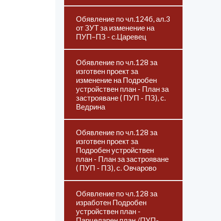
Обявление по чл.124б, ал.3
от ЗУТ за изменение на
ПУП–ПЗ - с.Царевец
Обявление по чл.128 за
изготвен проект за
изменение на Подробен
устройствен план - План за
застрояване ( ПУП - ПЗ), с.
Ведрина
Обявление по чл.128 за
изготвен проект за
Подробен устройствен
план - План за застрояване
( ПУП - ПЗ), с. Овчарово
Обявление по чл.128 за
изработен Подробен
устройствен план -
Парцеларен план /ПУП-