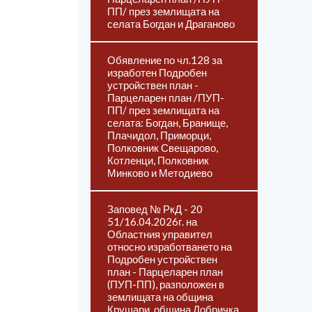
ПП/ през землищата на
селата Богдан и Драганово
Обявление по чл.128 за
изработен Подробен
устройствен план -
Парцеларен план /ПУП-
ПП/ през землищата на
селата: Богдан, Бранище,
Плачидол, Приморци,
Полковник Свещарово,
Котленци, Полковник
Минково и Методиево
Заповед № РкД - 20
51/16.04.2026г. на
Областния управител
относно изработването на
Подробен устройствен
план - Парцеларен план
(ПУП-ПП), разположен в
землищата на община
Крушари, община Добричка