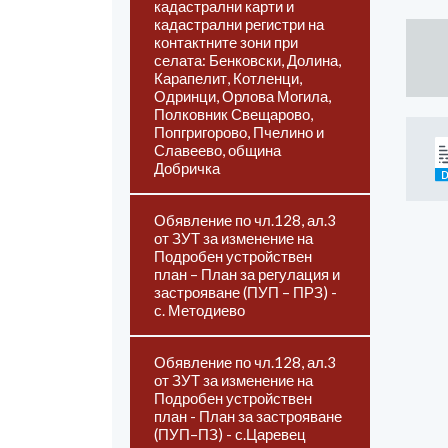
кадастрални карти и
кадастрални регистри на
контактните зони при
селата: Бенковски, Долина,
Карапелит, Котленци,
Одринци, Орлова Могила,
Полковник Свещарово,
Попгригорово, Пчелино и
Славеево, община
Добричка
Обявление по чл.128, ал.3
от ЗУТ за изменение на
Подробен устройствен
план – План за регулация и
застрояване (ПУП – ПРЗ) -
с. Методиево
Обявление по чл.128, ал.3
от ЗУТ за изменение на
Подробен устройствен
план - План за застрояване
(ПУП–ПЗ) - с.Царевец