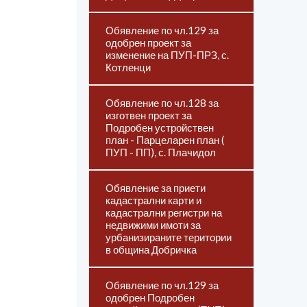
Обявление по чл.129 за
одобрен проект за
изменение на ПУП-ПРЗ, с.
Котленци
Обявление по чл.128 за
изготвен проект за
Подробен устройствен
план - Парцеларен план (
ПУП - ПП), с. Плачидол
Обявление за приети
кадастрални карти и
кадастрални регистри на
недвижими имоти за
урбанизираните територии
в община Добричка
Обявление по чл.129 за
одобрен Подробен