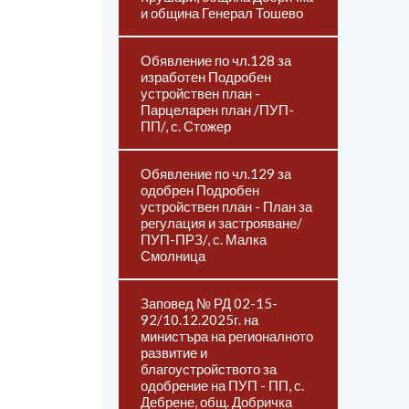
и община Генерал Тошево
Обявление по чл.128 за
изработен Подробен
устройствен план -
Парцеларен план /ПУП-
ПП/, с. Стожер
Обявление по чл.129 за
одобрен Подробен
устройствен план - План за
регулация и застрояване/
ПУП-ПРЗ/, с. Малка
Смолница
Заповед № РД 02-15-
92/10.12.2025г. на
министъра на регионалното
развитие и
благоустройството за
одобрение на ПУП - ПП, с.
Дебрене, общ. Добричка