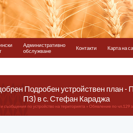
ински
Административно
Контакти
Карта на с
т
обслужване
добрен Подробен устройствен план - 
ПЗ) в с. Стефан Караджа
и съобщения по устройство на територията
Обявление по чл.129 з