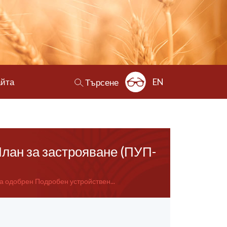
айта
EN
Търсене
План за застрояване (ПУП-
а одобрен Подробен устройствен...