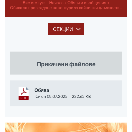
Вие сте тук:
Начало
Обяви и съобщения
Обява за провеждане на конкурс за войнишки длъжности...
СЕКЦИИ
Прикачени файлове
Обява
Качен 08.07.2025
222.63 KB