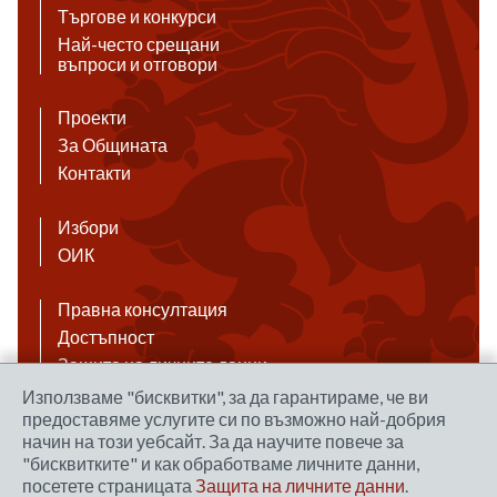
Търгове и конкурси
Най-често срещани
въпроси и отговори
Проекти
За Общината
Контакти
Избори
ОИК
Правна консултация
Достъпност
Защита на личните данни
Антикорупция
Използваме "бисквитки", за да гарантираме, че ви
предоставяме услугите си по възможно най-добрия
Връзки
начин на този уебсайт. За да научите повече за
"бисквитките" и как обработваме личните данни,
посетете страницата
Защита на личните данни
.
Правила за ползване на сайта