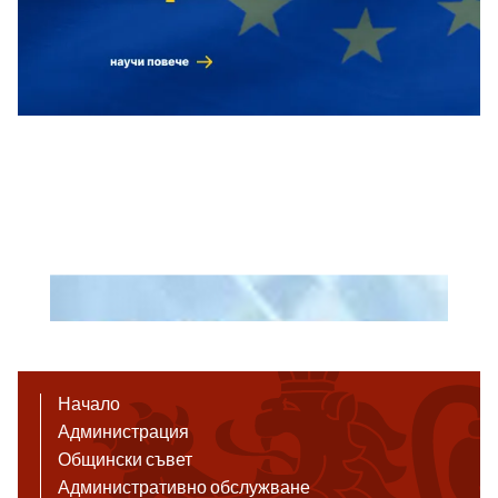
Начало
Администрация
Общински съвет
Административно обслужване