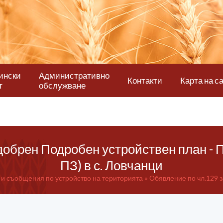
ински
Административно
Контакти
Карта на с
т
обслужване
добрен Подробен устройствен план - 
ПЗ) в с. Ловчанци
и съобщения по устройство на територията
Обявление по чл.129 з