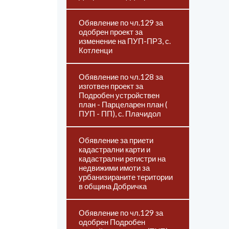
Обявление по чл.129 за
одобрен проект за
изменение на ПУП-ПРЗ, с.
Котленци
Обявление по чл.128 за
изготвен проект за
Подробен устройствен
план - Парцеларен план (
ПУП - ПП), с. Плачидол
Обявление за приети
кадастрални карти и
кадастрални регистри на
недвижими имоти за
урбанизираните територии
в община Добричка
Обявление по чл.129 за
одобрен Подробен