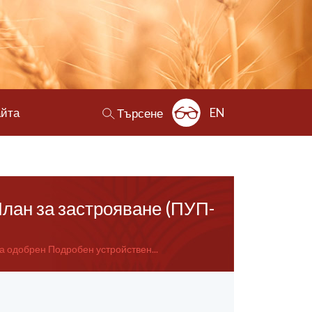
айта
EN
Търсене
План за застрояване (ПУП-
а одобрен Подробен устройствен...