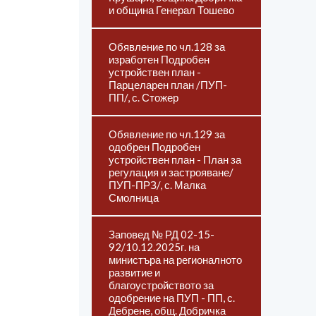
и община Генерал Тошево
Обявление по чл.128 за
изработен Подробен
устройствен план -
Парцеларен план /ПУП-
ПП/, с. Стожер
Обявление по чл.129 за
одобрен Подробен
устройствен план - План за
регулация и застрояване/
ПУП-ПРЗ/, с. Малка
Смолница
Заповед № РД 02-15-
92/10.12.2025г. на
министъра на регионалното
развитие и
благоустройството за
одобрение на ПУП - ПП, с.
Дебрене, общ. Добричка