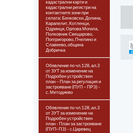
кадастрални карти и
кадастрални регистри на
контактните зони при
селата: Бенковски, Долина,
Карапелит, Котленци,
Одринци, Орлова Могила,
Полковник Свещарово,
Попгригорово, Пчелино и
Славеево, община
Добричка
Обявление по чл.128, ал.3
от ЗУТ за изменение на
Подробен устройствен
план – План за регулация и
застрояване (ПУП – ПРЗ) -
с. Методиево
Обявление по чл.128, ал.3
от ЗУТ за изменение на
Подробен устройствен
план - План за застрояване
(ПУП–ПЗ) - с.Царевец