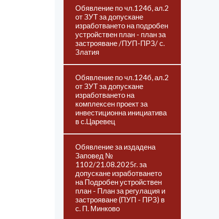
Обявление по чл.124б, ал.2
от ЗУТ за допускане
изработването на подробен
устройствен план - план за
застрояване /ПУП-ПРЗ/ с.
Златия
Обявление по чл.124б, ал.2
от ЗУТ за допускане
изработването на
комплексен проект за
инвестиционна инициатива
в с.Царевец
Обявление за издадена
Заповед №
1102/21.08.2025г. за
допускане изработването
на Подробен устройствен
план - План за регулация и
застрояване (ПУП - ПРЗ) в
с. П. Минково