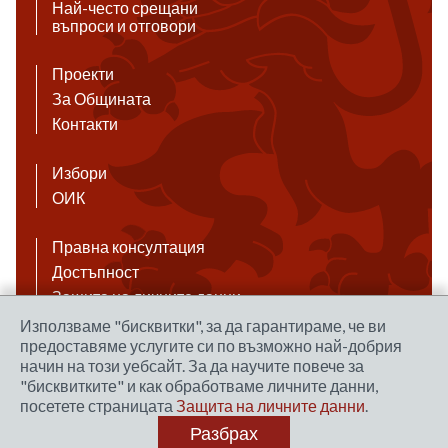
Най-често срещани
въпроси и отговори
Проекти
За Общината
Контакти
Избори
ОИК
Правна консултация
Достъпност
Защита на личните данни
Антикорупция
Използваме "бисквитки", за да гарантираме, че ви
предоставяме услугите си по възможно най-добрия
Връзки
начин на този уебсайт. За да научите повече за
"бисквитките" и как обработваме личните данни,
посетете страницата
Защита на личните данни
.
Правила за ползване на сайта
Разбрах
Уеб дизайн и хостинг: NEO MEDIA