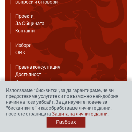
въпроси и отговори
Проекти
За Общината
Контакти
Избори
ОИК
Правна консултация
Достъпност
Защита на личните данни
Антикорупция
Използваме "бисквитки", за да гарантираме, че ви
предоставяме услугите си по възможно най-добрия
Връзки
начин на този уебсайт. За да научите повече за
"бисквитките" и как обработваме личните данни,
посетете страницата
Защита на личните данни
.
Правила за ползване на сайта
Разбрах
Уеб дизайн и хостинг: NEO MEDIA