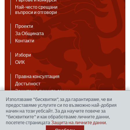
Най-често срещани
въпроси и отговори
Проекти
За Общината
Контакти
Избори
ОИК
Правна консултация
Достъпност
Защита на личните данни
Антикорупция
Използваме "бисквитки", за да гарантираме, че ви
предоставяме услугите си по възможно най-добрия
Връзки
начин на този уебсайт. За да научите повече за
"бисквитките" и как обработваме личните данни,
посетете страницата
Защита на личните данни
.
Правила за ползване на сайта